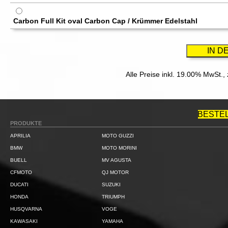
Carbon Full Kit oval Carbon Cap / Krümmer Edelstahl
Alle Preise inkl. 19.00% MwSt.,
BESTE
PRODUKTE
APRILIA
MOTO GUZZI
BMW
MOTO MORINI
BUELL
MV AGUSTA
CFMOTO
QJ MOTOR
DUCATI
SUZUKI
HONDA
TRIUMPH
HUSQVARNA
VOGE
KAWASAKI
YAMAHA