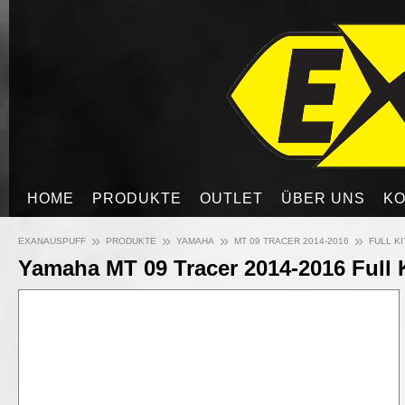
HOME
PRODUKTE
OUTLET
ÜBER UNS
KO
»
»
»
»
EXANAUSPUFF
PRODUKTE
YAMAHA
MT 09 TRACER 2014-2016
FULL K
Yamaha MT 09 Tracer 2014-2016 Full 