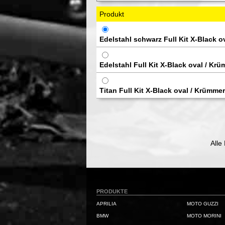
Produkt
Edelstahl schwarz Full Kit X-Black o
Edelstahl Full Kit X-Black oval / Kr
Titan Full Kit X-Black oval / Krümme
Alle
PRODUKTE
APRILIA
MOTO GUZZI
BMW
MOTO MORINI