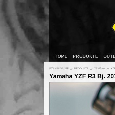
HOME
PRODUKTE
OUT
»
»
»
EXANAUSPUFF
PRODUKTE
YAMAHA
YZF
Yamaha YZF R3 Bj. 201