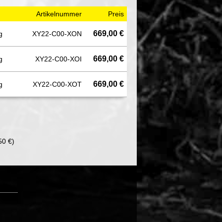
Artikelnummer
Preis
669,00 €
g
XY22-C00-XON
669,00 €
g
XY22-C00-XOI
669,00 €
g
XY22-C00-XOT
50 €)