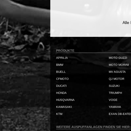
Alle
PRODUKTE
APRILIA
MOTO GUZZI
BMW
MOTO MORINI
BUELL
MV AGUSTA
CFMOTO
QJ MOTOR
DUCATI
SUZUKI
HONDA
TRIUMPH
HUSQVARNA
VOGE
KAWASAKI
YAMAHA
KTM
EXAN DB-EATE
WEITERE AUSPUFFANLAGEN FINDEN SIE HIER: