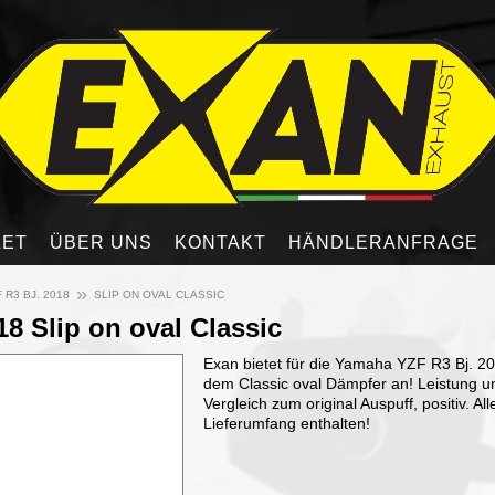
LET
ÜBER UNS
KONTAKT
HÄNDLERANFRAGE
»
 R3 BJ. 2018
SLIP ON OVAL CLASSIC
8 Slip on oval Classic
Exan bietet für die Yamaha YZF R3 Bj. 20
dem Classic oval Dämpfer an! Leistung u
Vergleich zum original Auspuff, positiv. Al
Lieferumfang enthalten!