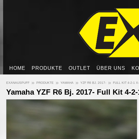
HOME
PRODUKTE
OUTLET
ÜBER UNS
KO
»
»
»
»
EXANAUSPUFF
PRODUKTE
YAMAHA
YZF R6 BJ. 2017-
FULL KIT 4-2-1 
Yamaha YZF R6 Bj. 2017- Full Kit 4-2-