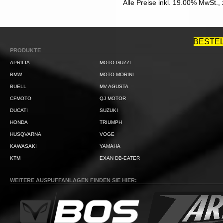
Alle Preise inkl. 19.00% MwSt.,
BESTE
PRODUKTE
APRILIA
MOTO GUZZI
BMW
MOTO MORINI
BUELL
MV AGUSTA
CFMOTO
QJ MOTOR
DUCATI
SUZUKI
HONDA
TRIUMPH
HUSQVARNA
VOGE
KAWASAKI
YAMAHA
KTM
EXAN DB-EATER
WEITERE AUSPUFFANLAGEN FINDEN SIE HIER: