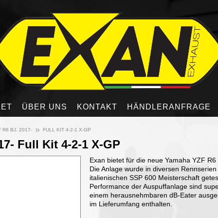
LET
ÜBER UNS
KONTAKT
HÄNDLERANFRAGE
»
 R6 BJ. 2017-
FULL KIT 4-2-1 X-GP
7- Full Kit 4-2-1 X-GP
Exan bietet für die neue Yamaha YZF R6 
Die Anlage wurde in diversen Rennserien
italienischen SSP 600 Meisterschaft gete
Performance der Auspuffanlage sind super
einem herausnehmbaren dB-Eater ausgesta
im Lieferumfang enthalten.