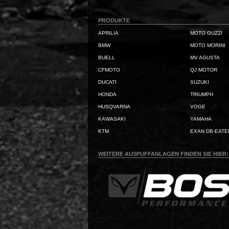
PRODUKTE
APRILIA
MOTO GUZZI
BMW
MOTO MORINI
BUELL
MV AGUSTA
CFMOTO
QJ MOTOR
DUCATI
SUZUKI
HONDA
TRIUMPH
HUSQVARNA
VOGE
KAWASAKI
YAMAHA
KTM
EXAN DB-EATE
WEITERE AUSPUFFANLAGEN FINDEN SIE HIER: