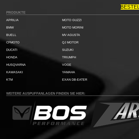
BESTE
PRODUKTE
APRILIA
MOTO GUZZI
BMW
MOTO MORINI
BUELL
MV AGUSTA
CFMOTO
QJ MOTOR
DUCATI
SUZUKI
HONDA
TRIUMPH
HUSQVARNA
VOGE
KAWASAKI
YAMAHA
KTM
EXAN DB-EATER
WEITERE AUSPUFFANLAGEN FINDEN SIE HIER: