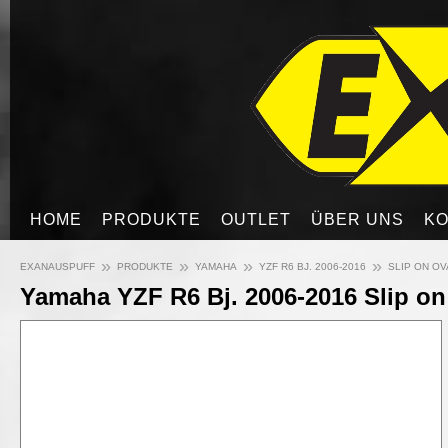
HOME
PRODUKTE
OUTLET
ÜBER UNS
KO
»
»
»
»
EXANAUSPUFF
PRODUKTE
YAMAHA
YZF R6 BJ. 2006-2016
SLIP ON O
Yamaha YZF R6 Bj. 2006-2016 Slip o