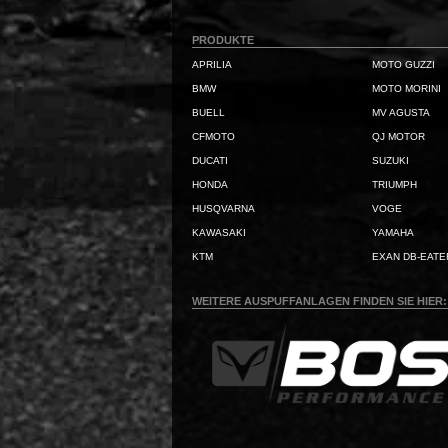
PRODUKTE
APRILIA
MOTO GUZZI
BMW
MOTO MORINI
BUELL
MV AGUSTA
CFMOTO
QJ MOTOR
DUCATI
SUZUKI
HONDA
TRIUMPH
HUSQVARNA
VOGE
KAWASAKI
YAMAHA
KTM
EXAN DB-EATE
WEITERE AUSPUFFANLAGEN FINDEN SIE HIER: