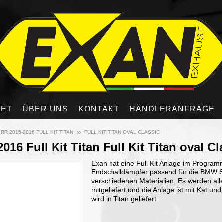
LET
ÜBER UNS
KONTAKT
HÄNDLERANFRAGE
»
 RR 2015-2016 FULL KIT TITAN
FULL KIT TITAN OVAL CLASSIC
6 Full Kit Titan Full Kit Titan oval Cl
Exan hat eine Full Kit Anlage im Program
Endschalldämpfer passend für die BMW S 
verschiedenen Materialien. Es werden all
mitgeliefert und die Anlage ist mit Kat 
wird in Titan geliefert