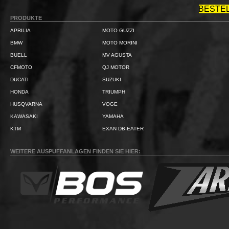
BESTE
PRODUKTE
APRILIA
MOTO GUZZI
BMW
MOTO MORINI
BUELL
MV AGUSTA
CFMOTO
QJ MOTOR
DUCATI
SUZUKI
HONDA
TRIUMPH
HUSQVARNA
VOGE
KAWASAKI
YAMAHA
KTM
EXAN DB-EATER
WEITERE AUSPUFFANLAGEN FINDEN SIE HIER: