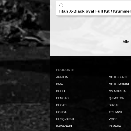
Titan X-Black oval Full Kit / Krümmer
Alle
PRODUKTE
APRILIA
MOTO GUZZI
BMW
MOTO MORINI
BUELL
MV AGUSTA
CFMOTO
QJ MOTOR
DUCATI
SUZUKI
HONDA
TRIUMPH
HUSQVARNA
VOGE
KAWASAKI
YAMAHA