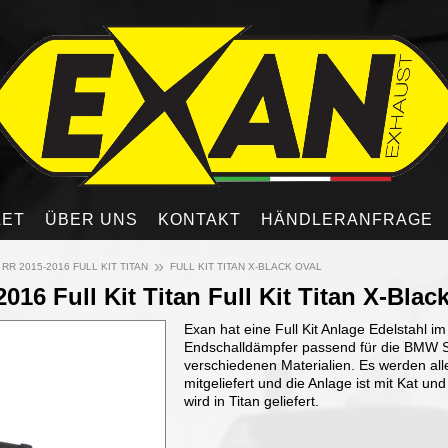
LET
ÜBER UNS
KONTAKT
HÄNDLERANFRAGE
»
 RR 2015-2016 FULL KIT TITAN
FULL KIT TITAN X-BLACK OVAL
6 Full Kit Titan Full Kit Titan X-Black
Exan hat eine Full Kit Anlage Edelstahl 
Endschalldämpfer passend für die BMW S 
verschiedenen Materialien. Es werden all
mitgeliefert und die Anlage ist mit Kat 
wird in Titan geliefert.