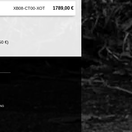
1789,00 €
XB08-CT00-XOT
50 €)
UNG