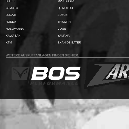
BUELL
MV AGUSTA
CFMOTO
QJ MOTOR
DUCATI
SUZUKI
HONDA
TRIUMPH
HUSQVARNA
VOGE
KAWASAKI
YAMAHA
KTM
EXAN DB-EATER
WEITERE AUSPUFFANLAGEN FINDEN SIE HIER: