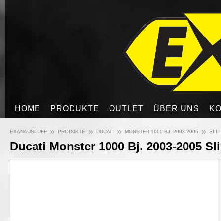
HOME
PRODUKTE
OUTLET
ÜBER UNS
KO
»
»
»
»
EXANAUSPUFF
PRODUKTE
DUCATI
MONSTER 1000 BJ. 2003-2005
SLIP
Ducati Monster 1000 Bj. 2003-2005 Sli