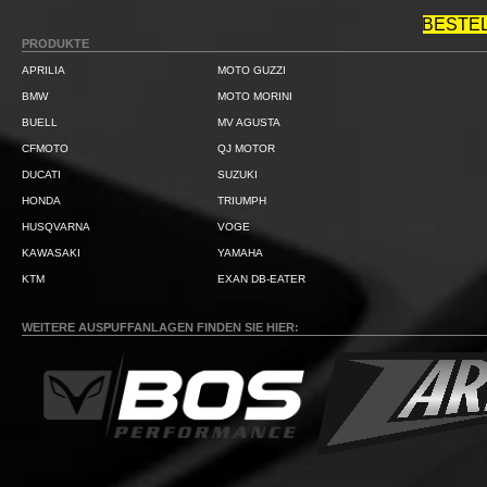
BESTE
PRODUKTE
APRILIA
MOTO GUZZI
BMW
MOTO MORINI
BUELL
MV AGUSTA
CFMOTO
QJ MOTOR
DUCATI
SUZUKI
HONDA
TRIUMPH
HUSQVARNA
VOGE
KAWASAKI
YAMAHA
KTM
EXAN DB-EATER
WEITERE AUSPUFFANLAGEN FINDEN SIE HIER: